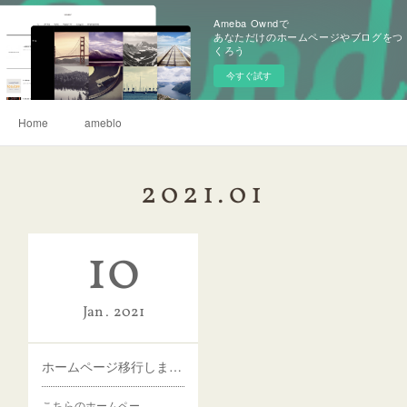
Ameba Owndで
あなただけのホームページやブログをつ
くろう
今すぐ試す
Home
ameblo
2021
.
01
10
Jan
2021
ホームページ移行しました。
こちらのホームペー…