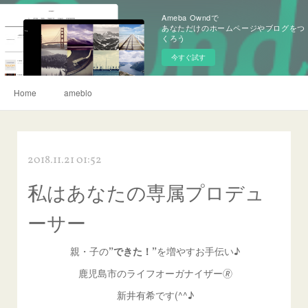
Ameba Owndで
あなただけのホームページやブログをつ
くろう
今すぐ試す
Home
ameblo
2018.11.21 01:52
私はあなたの専属プロデュ
ーサー
親・子の
”できた！”
を増やすお手伝い♪
鹿児島市のライフオーガナイザー🄬
新井有希です(^^♪