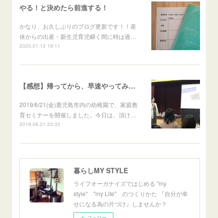
やる！と決めたら前進する！
かなり、お久しぶりのブログ更新です！！産
休からの出産・新生児育児瞬く間に時は過…
2020.01.12 19:11
【感想】帰ってから、早速やってみたいと思います！
2019/6/21(金)鹿児島市内の幼稚園で、家庭教
育セミナーを開催しました。今日は、頂け…
2019.06.21 23:32
暮らしMY STYLE
ライフオーガナイズではじめる "my
style" "my Life" のつくりかた 『自分が幸
せになる為の片づけ』しませんか？
フォロー