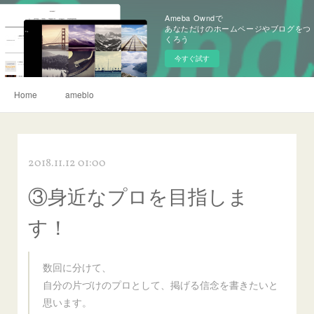
Ameba Owndで
あなただけのホームページやブログをつ
くろう
今すぐ試す
Home
ameblo
2018.11.12 01:00
③身近なプロを目指しま
す！
数回に分けて、
自分の片づけのプロとして、掲げる信念を書きたいと
思います。